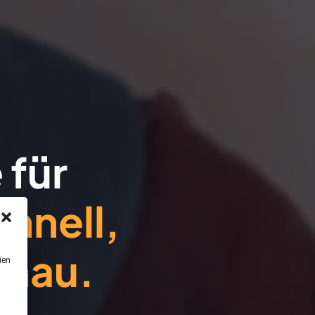
 für
hnell,
enau.
ien