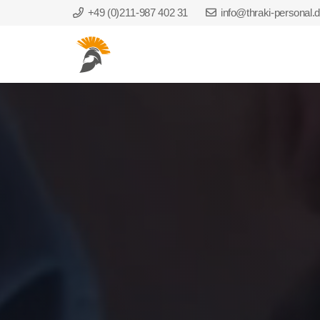
+49 (0)211-987 402 31
info@thraki-personal.