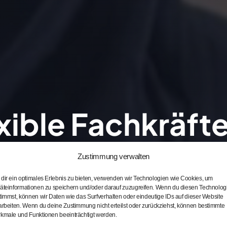
xible Fachkräfte
trieprojekte –
Sc
Zustimmung verwalten
dir ein optimales Erlebnis zu bieten, verwenden wir Technologien wie Cookies, um
rlässig & passg
äteinformationen zu speichern und/oder darauf zuzugreifen. Wenn du diesen Technolog
timmst, können wir Daten wie das Surfverhalten oder eindeutige IDs auf dieser Website
arbeiten. Wenn du deine Zustimmung nicht erteilst oder zurückziehst, können bestimmte
kmale und Funktionen beeinträchtigt werden.