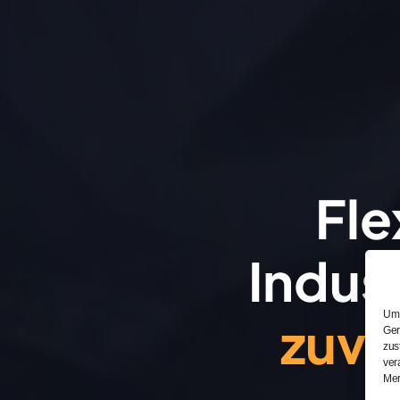
Fle
Indus
Um 
zuve
Ger
zus
ver
Mer